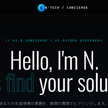
N
N-TECH / CONCIERGE
// 02.8_CONCIERGE / AI-GUIDED DISCOVERY
Hello, I'm N.
s find
your solu
あなたの生産現場の課題を、数問の質問でヒアリングします