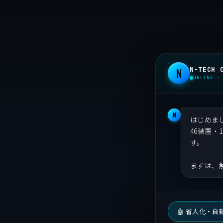
N-TECH 
N
ONLINE ·
N
はじめま
46装置
す。
まずは、
🤖 省人化・