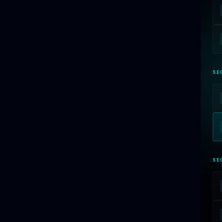
【レポート構造】
以下の5セクションを、定型文を排し、事実に基
づいて、熱を帯びたプロフェッショナルなトーンで記述してくだ
さい。
◆ SECTION 1: "Hidden Titans of Infrastructure" —
なぜ「業界最強の黒子」なのか
コカ・コーラボトラーズジャパン、キリングループ、サッポロビー
SE
ル、サントリーグループ、アサヒグループ、森永乳業、明治、ヤク
ルト本社、雪印メグミルク、カルビー、キユーピー、ロッテ——日
本を代表する飲料・食品メーカーの工場で、エヌテックの装置
は
文字通り「今この瞬間も」
稼働しています。この事実が持つ産
業構造的な意味を、SaaS時代の「見えないインフラ」という文
脈で再定義してください。
◆ SECTION 2: "The 30-Year Patent Moat" — 30年の
SE
特許堀
1994年の米国特許（U.S. Pat. No.5,343,999）を皮切りに、
30年間で
16件の確定特許
を積み上げた知財戦略。特に第
3792403号（ノンショック方向転換）、第4420796号＆
4288104号（容器外観検査のダブル特許）、第4353871号（原
料異物検査）、第4477839号（ACCEL-FILER®）——これらの特