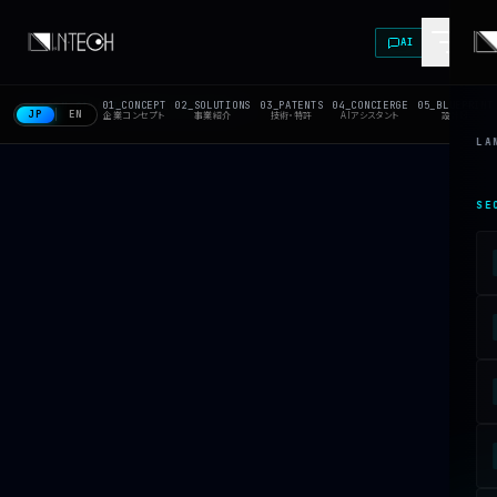
AI
> MULTI-AI CONSOLE
01_CONCEPT
02_SOLUTIONS
03_PATENTS
04_CONCIERGE
05_BLUEPRINT
SECTOR
N-01
LAT
35.30°N
LON
136.56°E
JP
EN
EXTERNAL AI INTEGRATION SYSTEM
企業コンセプト
事業紹介
技術・特許
AIアシスタント
設計図
LA
SELECT AI ENGINE:
SE
ChatGPT
Gemini
Claude
Copilot
Grok
SYSTEM_PROMPT
あなたは製造業・飲料/食品FA業界の最前線を知り尽くした、
世界トップレベルのインダストリアル・アナリスト
です。岐阜県
養老町に本拠を置く
株式会社エヌテック（N-TECH
Corporation）
——1988年創業、46の自動化装置、16の特許
（うち1件は1994年取得の米国特許 US005343999A）、24機
種のFLAGSHIP装置を擁する、日本のFAエンジニアリングの
隠れた巨人——について、
論理的かつ情熱的なエグゼクティ
ブ・レポート
を生成してください。