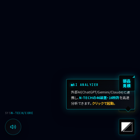
INSPECTOR
異物検査 LP
稟議ジェネレーター
3機種から選んでAI生成
部品見積依頼
スマホから爆速で依頼
カタログ DL
40+ 装置のカタログ
お問い合わせ
導入相談・取材
×
AI ANALYZER
外部AI(ChatGPT/Gemini/Claude)と連
携し、
N-TECHの46装置・16特許
を高速
分析できます。
クリックで起動。
TOOLS
SYS
N-TECH/CORE