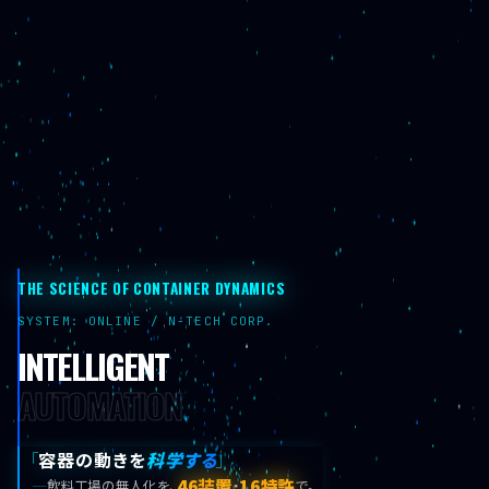
THE SCIENCE OF CONTAINER DYNAMICS
SYSTEM: ONLINE / N-TECH CORP.
INTELLIGENT
AUTOMATION
「
容器の動きを
科学する
」
46装置
16特許
─
飲料工場の無人化を、
・
で。