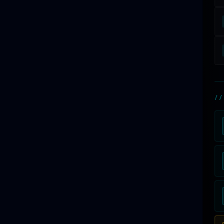
許群が競合他社にとっていかに突破困難な参入障壁となって
いるかを解説してください。
◆ SECTION 3: "The 3 Crown Jewels" — 3つの王冠
エヌテックの3本柱である以下のFLAGSHIP装置群を、それぞ
れ
2-3文
で、技術的ブレイクスルーと経営インパクトの両面から
端的に評価してください:
(A) UNBOXER
— 段ボール開梱の完全自動化。レーザーセン
サー×AI-CNNによる可変厚・可変位置対応。投資回収期間
/
1〜1.5年
。
(B) Material Feeder
— デパレタイズ→開梱→取り出し→折
畳みを1台完結。複数専用機を統合した All-in-One設計。投
資回収
1.5〜2年
。
(C) INSPECTOR
— 0.1mm毛髪・0.3mm異物を自動検知
+自動排除。リコール1件防止で即時回収可能。投資回収
1.5〜
2.5年
。
◆ SECTION 4: "The Vertical Integration Edge" — 垂
直統合の優位性
設計・製造・AI（岐阜大学と共同研究）・据付・保守までを100%
自社完結できる国内FAメーカーは稀。ワークメーカー中心の業